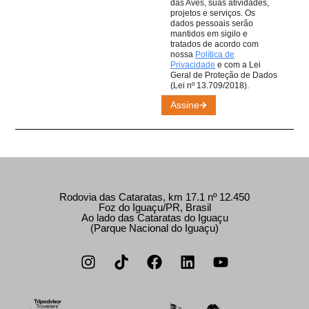
das Aves, suas atividades,
projetos e serviços. Os
dados pessoais serão
mantidos em sigilo e
tratados de acordo com
nossa
Política de
Privacidade
e com a Lei
Geral de Proteção de Dados
(Lei nº 13.709/2018).
Assine
Rodovia das Cataratas, km 17.1 nº 12.450
Foz do Iguaçu/PR, Brasil
Ao lado das Cataratas do Iguaçu
(Parque Nacional do Iguaçu)