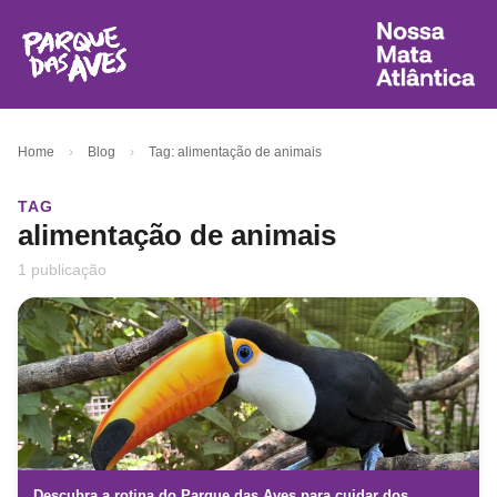
Home
›
Blog
›
Tag: alimentação de animais
TAG
alimentação de animais
1 publicação
Descubra a rotina do Parque das Aves para cuidar dos