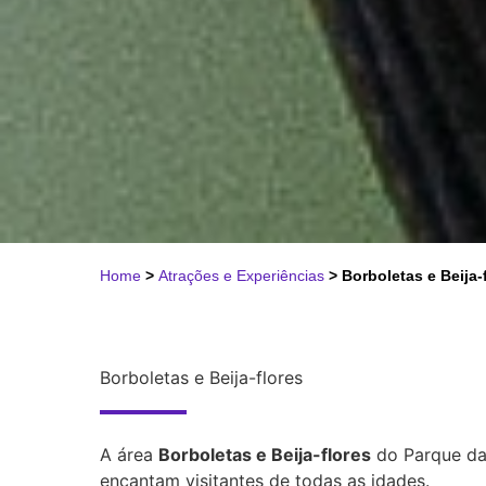
Home
>
Atrações e Experiências
>
Borboletas e Beija-
Borboletas e Beija-flores
A área
Borboletas e Beija-flores
do Parque das
encantam visitantes de todas as idades.