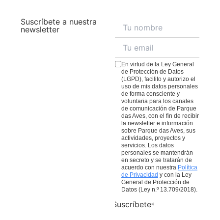
espectáculo. Otras tienden a refugiarse más,
satisfacer todos los paladares.
Consulta el menú aquí
;
principalmente en días fríos. La vegetación se ve
Suscríbete a nuestra
El
Bistró da Mata
, a mitad del sendero, ofrece un
preciosa, y los visitantes suelen vestirse con capas o
newsletter
espacio para hacer una pausa durante el recorrido y
aprovechar para tener una conexión aún más
cuenta con un menú repleto de platos y delicias para
inmersiva con la naturaleza.
todos los gustos.
Consulta el menú aquí
;
En virtud de la Ley General
El
Café da Praça
, con cafés, tentempiés y postres para
de Protección de Datos
(LGPD), facilito y autorizo el
comer allí o para llevar. Recuerda que todas las
uso de mis datos personales
compras en nuestros restaurantes ayudan a nuestro
de forma consciente y
voluntaria para los canales
trabajo de conservación de aves de la Mata Atlántica.
de comunicación de Parque
das Aves, con el fin de recibir
la newsletter e información
sobre Parque das Aves, sus
actividades, proyectos y
servicios. Los datos
personales se mantendrán
en secreto y se tratarán de
acuerdo con nuestra
Política
de Privacidad
y con la Ley
General de Protección de
Datos (Ley n.º 13.709/2018).
Suscríbete