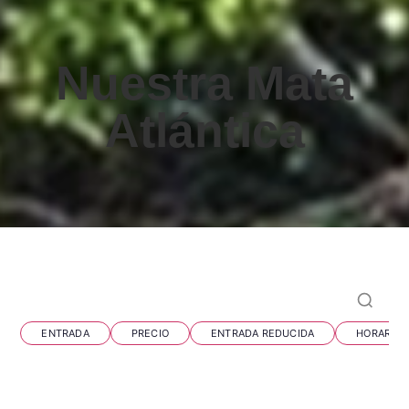
Nuestra Mata
Atlántica
Preguntas frecuentes
ENTRADA
PRECIO
ENTRADA REDUCIDA
HORARIO
¿El Parque das Aves tiene tienda de souvenirs?
(ONLINE)